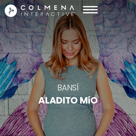
BANSÍ
ALADITO MíO